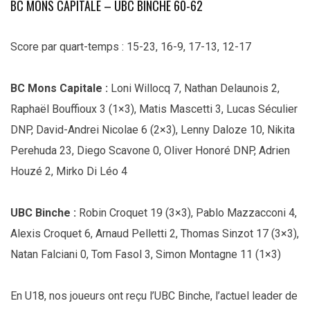
BC MONS CAPITALE – UBC BINCHE 60-62
Score par quart-temps : 15-23, 16-9, 17-13, 12-17
BC Mons Capitale :
Loni Willocq 7, Nathan Delaunois 2,
Raphaël Bouffioux 3 (1×3), Matis Mascetti 3, Lucas Séculier
DNP, David-Andrei Nicolae 6 (2×3), Lenny Daloze 10, Nikita
Perehuda 23, Diego Scavone 0, Oliver Honoré DNP, Adrien
Houzé 2, Mirko Di Léo 4
UBC Binche :
Robin Croquet 19 (3×3), Pablo Mazzacconi 4,
Alexis Croquet 6, Arnaud Pelletti 2, Thomas Sinzot 17 (3×3),
Natan Falciani 0, Tom Fasol 3, Simon Montagne 11 (1×3)
En U18, nos joueurs ont reçu l’UBC Binche, l’actuel leader de