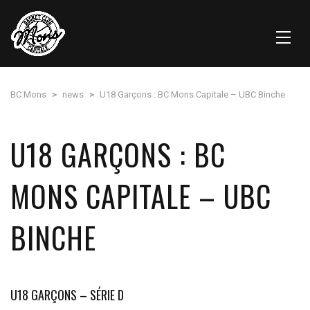
BC Mons
>
news
>
U18 Garçons : BC Mons Capitale – UBC Binche
U18 GARÇONS : BC
MONS CAPITALE – UBC
BINCHE
U18 GARÇONS – SÉRIE D