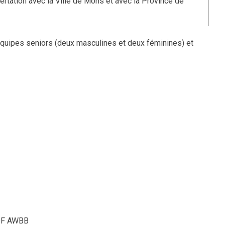
rtation avec la Ville de Mons et avec la Province de
équipes seniors (deux masculines et deux féminines) et
9F AWBB