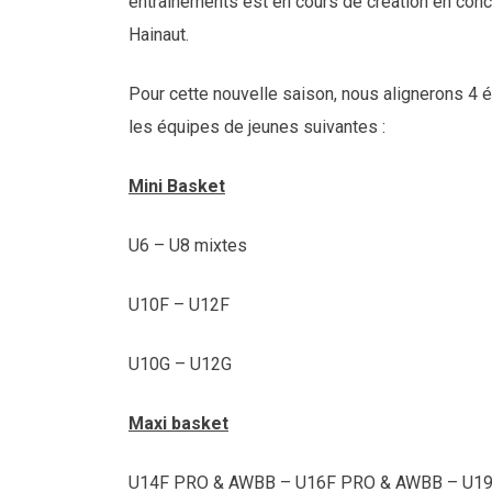
entraînements est en cours de création en conce
Hainaut.
Pour cette nouvelle saison, nous alignerons 4 
les équipes de jeunes suivantes :
Mini Basket
U6 – U8 mixtes
U10F – U12F
U10G – U12G
Maxi basket
U14F PRO & AWBB – U16F PRO & AWBB – U1