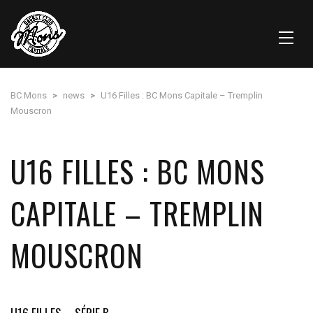
BC Mons
>
news
>
U16 Filles : BC Mons Capitale – Tremplin
Mouscron
U16 FILLES : BC MONS
CAPITALE – TREMPLIN
MOUSCRON
U16 FILLES – SÉRIE B