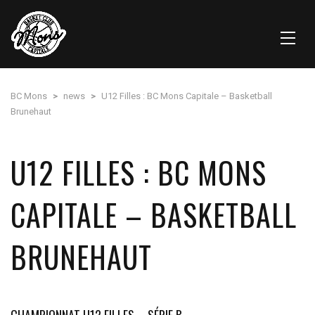
BC Mons
>
news
>
U12 Filles : BC Mons Capitale – Basketball
Brunehaut
U12 FILLES : BC MONS
CAPITALE – BASKETBALL
BRUNEHAUT
CHAMPIONNAT U12 FILLES – SÉRIE B