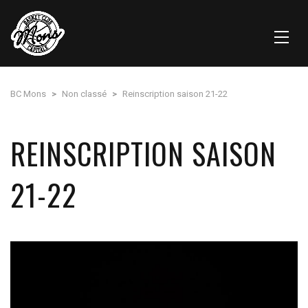
BC Mons
>
Non classé
>
Reinscription saison 21-22
REINSCRIPTION SAISON
21-22