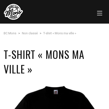
BC Mons
>
Non classé
>
T-shirt « Mons ma ville »
T-SHIRT « MONS MA
VILLE »