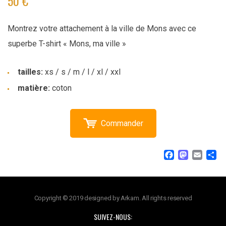
50 €
Montrez votre attachement à la ville de Mons avec ce
superbe T-shirt « Mons, ma ville »
tailles:
xs / s / m / l / xl / xxl
matière:
coton
Commander
Facebo
Mast
Ema
P
Copyright © 2019 designed by Arkam. All rights reserved
SUIVEZ-NOUS: