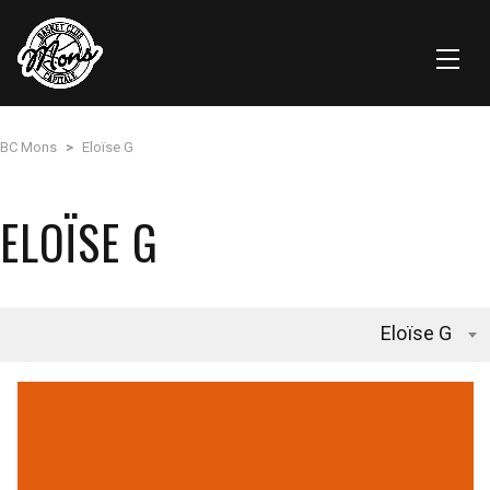
BC Mons
>
Eloïse G
ELOÏSE G
Eloïse G