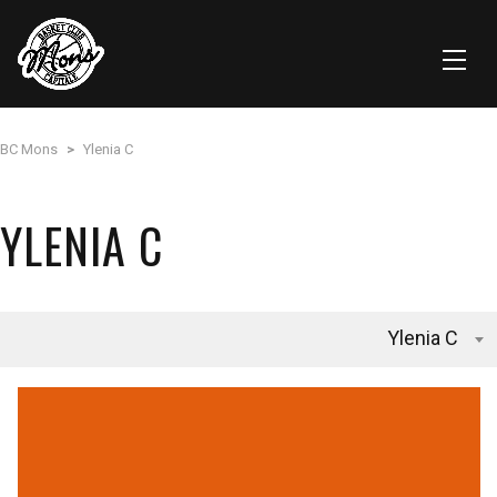
BC Mons
>
Ylenia C
YLENIA C
Ylenia C