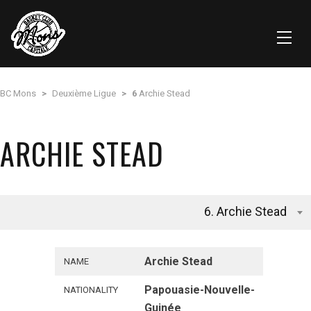
BC Mons
>
Deuxième Ligue
>
6
Archie Stead
ARCHIE STEAD
6. Archie Stead
Archie Stead
NAME
Papouasie-Nouvelle-
NATIONALITY
Guinée