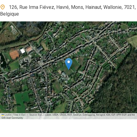
126, Rue Irma Fiévez, Havré, Mons, Hainaut, Wallonie, 7021,
Belgique
Leaflet
|
Tiles © Esri — Source: Esri, i-cubed, USDA, USGS, AEX, GeoEye, Getmapping, Aerogrid, IGN, IGP, UPR-EGP, and the
GIS User Community